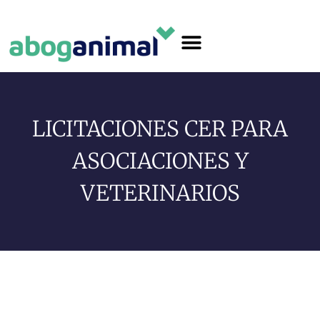
¿Quiénes somos?
Asociación protectora
Preguntas frecuentes
LICITACIONES CER PARA
ASOCIACIONES Y
VETERINARIOS