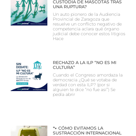
CUSTODIA DE MASCOTAS TRAS
UNA RUPTURA?
Un auto pionero de la Audiencia
Provincial de Zaragoza que
resuelve un conflicto negativo de
competencia aclara qué órgano
judicial debe conocer estos litigios
Hace
RECHAZO A LA ILP “NO ES MI
CULTURA”
Cuando el Congreso amordaza la
democracia ¿Qué se votaba de
verdad con esta ILP? (por si
alguien te dice “no fue así”) Se
pedía abrir
🐾 CÓMO EVITAMOS LA
SUSTRACCIÓN INTERNACIONAL