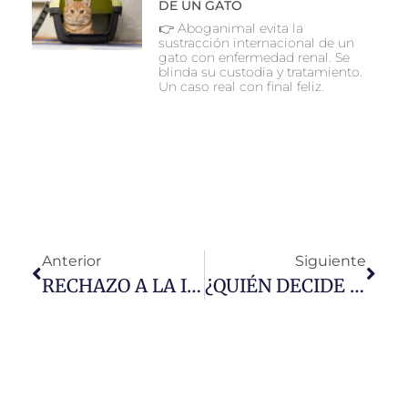
DE UN GATO
👉 Aboganimal evita la
sustracción internacional de un
gato con enfermedad renal. Se
blinda su custodia y tratamiento.
Un caso real con final feliz.
Anterior
Siguiente
RECHAZO A LA ILP “NO ES MI CULTURA”
¿QUIÉN DECIDE AHORA LA CUSTODIA DE MASCOTAS TRAS UNA RUPTURA?